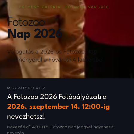
ESEMÉNY-GALÉRIA · FOTOZOO NAP 2026
Fotozoo
Nap 2026
Válogatás a 2026-os Fotozoo Nap
eseményéről a Fővárosi Állatkertből.
MÉG PÁLYÁZHATSZ
A Fotozoo 2026 Fotópályázatra
2026. szeptember 14. 12:00
-ig
nevezhetsz!
Nevezési díj: 4.990 Ft · Fotozoo Nap jeggyel ingyenes a
nevezés