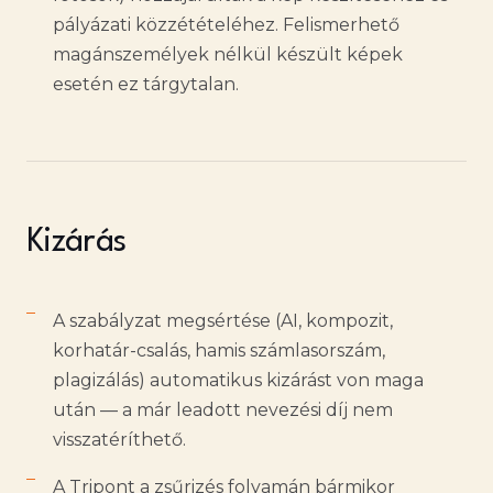
pályázati közzétételéhez. Felismerhető
magánszemélyek nélkül készült képek
esetén ez tárgytalan.
Kizárás
A szabályzat megsértése (AI, kompozit,
korhatár-csalás, hamis számlasorszám,
plagizálás) automatikus kizárást von maga
után — a már leadott nevezési díj nem
visszatéríthető.
A Tripont a zsűrizés folyamán bármikor