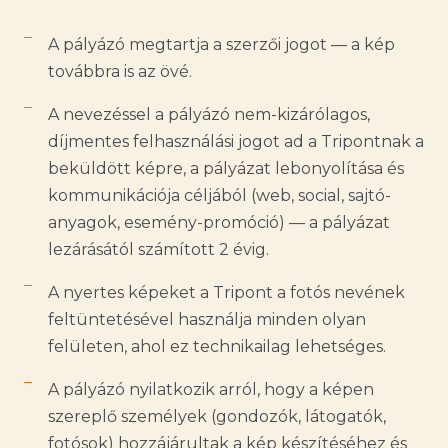
A pályázó megtartja a szerzői jogot — a kép
továbbra is az övé.
A nevezéssel a pályázó nem-kizárólagos,
díjmentes felhasználási jogot ad a Tripontnak a
beküldött képre, a pályázat lebonyolítása és
kommunikációja céljából (web, social, sajtó-
anyagok, esemény-promóció) — a pályázat
lezárásától számított 2 évig.
A nyertes képeket a Tripont a fotós nevének
feltüntetésével használja minden olyan
felületen, ahol ez technikailag lehetséges.
A pályázó nyilatkozik arról, hogy a képen
szereplő személyek (gondozók, látogatók,
fotósok) hozzájárultak a kép készítéséhez és