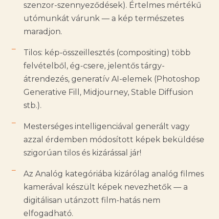
szenzor-szennyeződések). Értelmes mértékű
utómunkát várunk — a kép természetes
maradjon.
Tilos: kép-összeillesztés (compositing) több
felvételből, ég-csere, jelentős tárgy-
átrendezés, generatív AI-elemek (Photoshop
Generative Fill, Midjourney, Stable Diffusion
stb.).
Mesterséges intelligenciával generált vagy
azzal érdemben módosított képek beküldése
szigorúan tilos és kizárással jár!
Az Analóg kategóriába kizárólag analóg filmes
kamerával készült képek nevezhetők — a
digitálisan utánzott film-hatás nem
elfogadható.