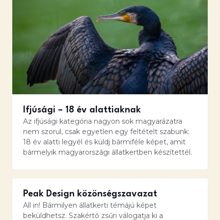
Ifjúsági – 18 év alattiaknak
Az ifjúsági kategória nagyon sok magyarázatra
nem szorul, csak egyetlen egy feltételt szabunk:
18 év alatti legyél és küldj bármiféle képet, amit
bármelyik magyarországi állatkertben készítettél.
Peak Design közönségszavazat
All in! Bármilyen állatkerti témájú képet
beküldhetsz. Szakértő zsűri válogatja ki a