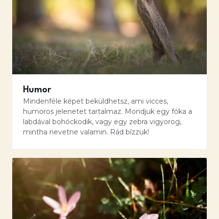
Humor
Mindenféle képet beküldhetsz, ami vicces,
humoros jelenetet tartalmaz. Mondjuk egy fóka a
labdával bohóckodik, vagy egy zebra vigyorog,
mintha nevetne valamin. Rád bízzuk!