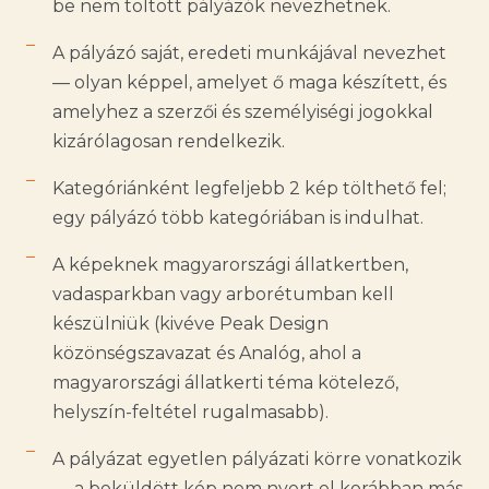
be nem töltött pályázók nevezhetnek.
A pályázó saját, eredeti munkájával nevezhet
— olyan képpel, amelyet ő maga készített, és
amelyhez a szerzői és személyiségi jogokkal
kizárólagosan rendelkezik.
Kategóriánként legfeljebb 2 kép tölthető fel;
egy pályázó több kategóriában is indulhat.
A képeknek magyarországi állatkertben,
vadasparkban vagy arborétumban kell
készülniük (kivéve Peak Design
közönségszavazat és Analóg, ahol a
magyarországi állatkerti téma kötelező,
helyszín-feltétel rugalmasabb).
A pályázat egyetlen pályázati körre vonatkozik
— a beküldött kép nem nyert el korábban más